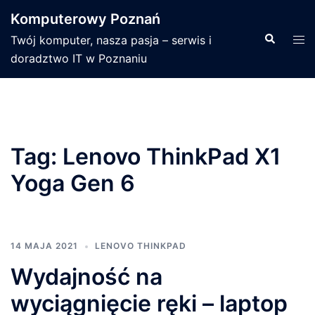
Przejdź
Komputerowy Poznań
do
Wyszukiwa
Men
Twój komputer, nasza pasja – serwis i
treści
prze
doradztwo IT w Poznaniu
Tag:
Lenovo ThinkPad X1
Yoga Gen 6
14 MAJA 2021
LENOVO THINKPAD
Wydajność na
wyciągnięcie ręki – laptop