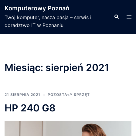
Przejdź
Komputerowy Poznań
do
Wyszukiwa
Men
Twój komputer, nasza pasja – serwis i
treści
prze
doradztwo IT w Poznaniu
Miesiąc:
sierpień 2021
21 SIERPNIA 2021
POZOSTAŁY SPRZĘT
HP 240 G8