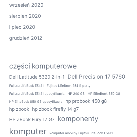
wrzesień 2020
sierpień 2020
lipiec 2020
grudzień 2012
części komputerowe
Dell Precision 17 5760
Dell Latitude 5320 2-in-1
Fujitsu LifeBook E5411
Fujitsu LifeBook E5411 porty
Fujitsu LifeBook E5411 specyfikacja
HP 240 G8
HP EliteBook 850 G8
hp probook 450 g8
HP EliteBook 850 G8 specyfikacja
hp zbook
hp zbook firefly 14 g7
komponenty
HP ZBook Fury 17 G7
komputer
komputer mobilny Fujitsu LifeBook E5411