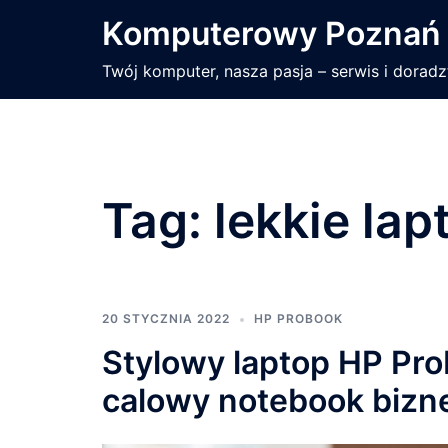
Przejdź
Komputerowy Poznań
do
treści
Twój komputer, nasza pasja – serwis i dorad
Tag:
lekkie lap
20 STYCZNIA 2022
HP PROBOOK
Stylowy laptop HP Pro
calowy notebook biz