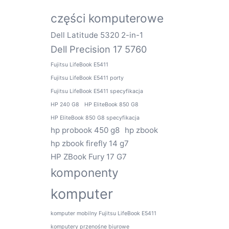
części komputerowe
Dell Latitude 5320 2-in-1
Dell Precision 17 5760
Fujitsu LifeBook E5411
Fujitsu LifeBook E5411 porty
Fujitsu LifeBook E5411 specyfikacja
HP 240 G8
HP EliteBook 850 G8
HP EliteBook 850 G8 specyfikacja
hp probook 450 g8
hp zbook
hp zbook firefly 14 g7
HP ZBook Fury 17 G7
komponenty
komputer
komputer mobilny Fujitsu LifeBook E5411
komputery przenośne biurowe