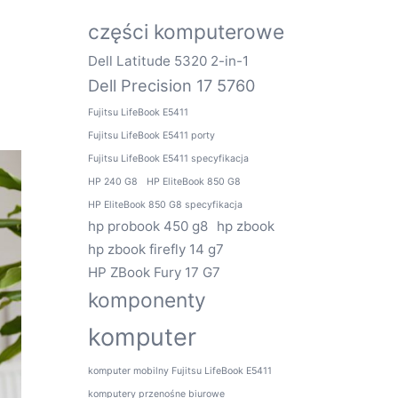
części komputerowe
Dell Latitude 5320 2-in-1
Dell Precision 17 5760
Fujitsu LifeBook E5411
Fujitsu LifeBook E5411 porty
Fujitsu LifeBook E5411 specyfikacja
HP 240 G8
HP EliteBook 850 G8
HP EliteBook 850 G8 specyfikacja
hp probook 450 g8
hp zbook
hp zbook firefly 14 g7
HP ZBook Fury 17 G7
komponenty
komputer
komputer mobilny Fujitsu LifeBook E5411
komputery przenośne biurowe