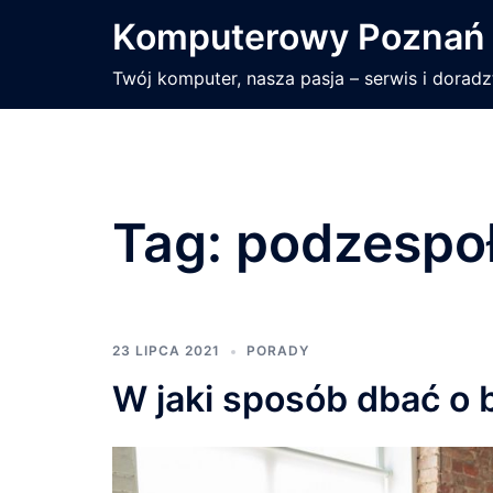
Przejdź
Komputerowy Poznań
do
treści
Twój komputer, nasza pasja – serwis i dorad
Tag:
podzespo
23 LIPCA 2021
PORADY
W jaki sposób dbać o 