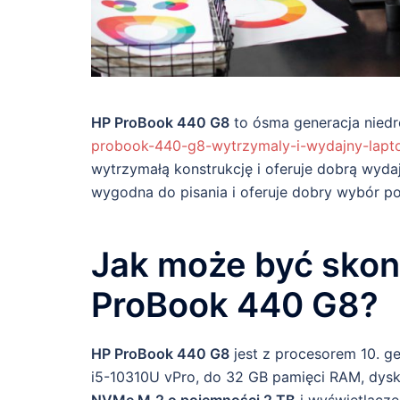
HP ProBook 440 G8
to ósma generacja niedr
probook-440-g8-wytrzymaly-i-wydajny-lapto
wytrzymałą konstrukcję i oferuje dobrą wyda
wygodna do pisania i oferuje dobry wybór po
Jak może być sko
ProBook 440 G8?
HP ProBook 440 G8
jest z procesorem 10. ge
i5-10310U vPro, do 32 GB pamięci RAM, dys
NVMe M.2 o pojemności 2 TB
i wyświetlacz