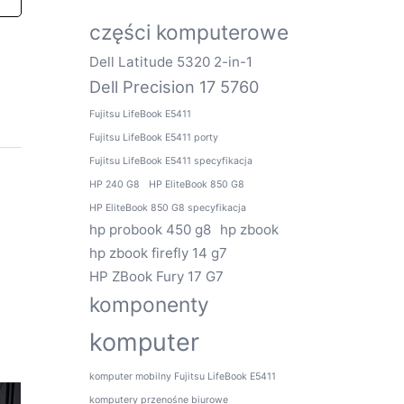
części komputerowe
Dell Latitude 5320 2-in-1
Dell Precision 17 5760
Fujitsu LifeBook E5411
Fujitsu LifeBook E5411 porty
Fujitsu LifeBook E5411 specyfikacja
HP 240 G8
HP EliteBook 850 G8
HP EliteBook 850 G8 specyfikacja
hp probook 450 g8
hp zbook
hp zbook firefly 14 g7
HP ZBook Fury 17 G7
komponenty
komputer
komputer mobilny Fujitsu LifeBook E5411
komputery przenośne biurowe