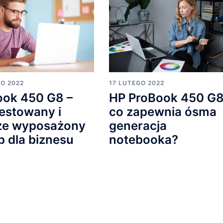
17 LUTEGO 2022
GO 2022
HP ProBook 450 G8
ook 450 G8 –
co zapewnia ósma
estowany i
generacja
ze wyposażony
notebooka?
p dla biznesu