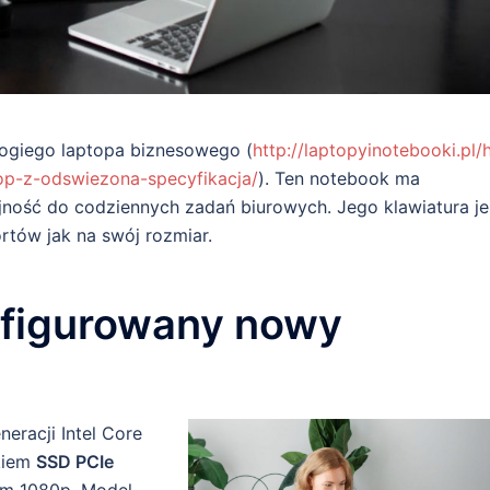
ogiego laptopa biznesowego (
http://laptopyinotebooki.pl/
p-z-odswiezona-specyfikacja/
). Ten notebook ma
jność do codziennych zadań biurowych. Jego klawiatura je
rtów jak na swój rozmiar.
nfigurowany nowy
neracji Intel Core
kiem
SSD PCIe
em 1080p. Model