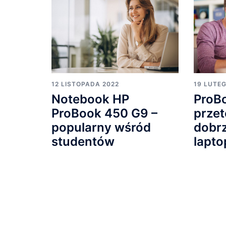
12 LISTOPADA 2022
19 LUTE
Notebook HP
ProB
ProBook 450 G9 –
przet
popularny wśród
dobr
studentów
lapto