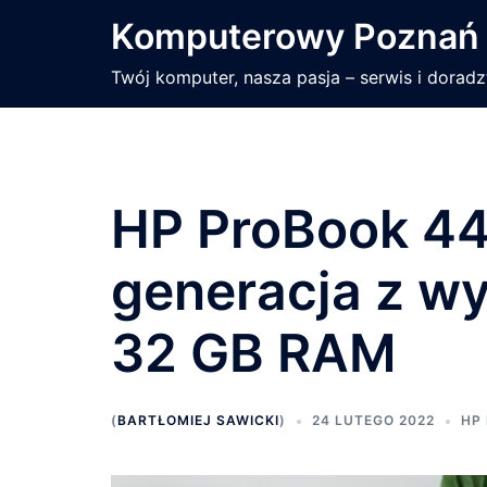
Przejdź
Komputerowy Poznań
do
treści
Twój komputer, nasza pasja – serwis i dorad
HP ProBook 4
generacja z wy
32 GB RAM
(
BARTŁOMIEJ SAWICKI
)
24 LUTEGO 2022
HP