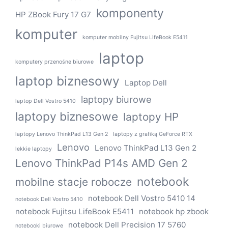
komponenty
HP ZBook Fury 17 G7
komputer
komputer mobilny Fujitsu LifeBook E5411
laptop
komputery przenośne biurowe
laptop biznesowy
Laptop Dell
laptopy biurowe
laptop Dell Vostro 5410
laptopy biznesowe
laptopy HP
laptopy Lenovo ThinkPad L13 Gen 2
laptopy z grafiką GeForce RTX
Lenovo
Lenovo ThinkPad L13 Gen 2
lekkie laptopy
Lenovo ThinkPad P14s AMD Gen 2
notebook
mobilne stacje robocze
notebook Dell Vostro 5410 14
notebook Dell Vostro 5410
notebook Fujitsu LifeBook E5411
notebook hp zbook
notebook Dell Precision 17 5760
notebooki biurowe