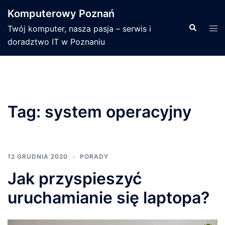
Przejdź
Komputerowy Poznań
do
Wyszukiwa
Men
Twój komputer, nasza pasja – serwis i
treści
prze
doradztwo IT w Poznaniu
Tag:
system operacyjny
12 GRUDNIA 2020
PORADY
Jak przyspieszyć
uruchamianie się laptopa?