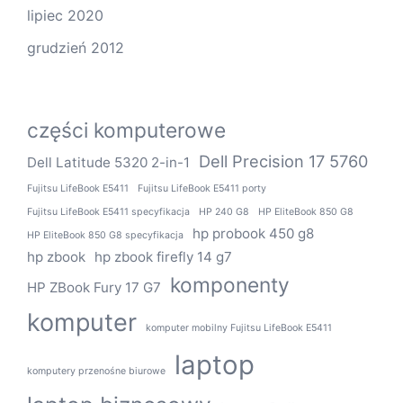
lipiec 2020
grudzień 2012
części komputerowe
Dell Precision 17 5760
Dell Latitude 5320 2-in-1
Fujitsu LifeBook E5411
Fujitsu LifeBook E5411 porty
Fujitsu LifeBook E5411 specyfikacja
HP 240 G8
HP EliteBook 850 G8
hp probook 450 g8
HP EliteBook 850 G8 specyfikacja
hp zbook
hp zbook firefly 14 g7
komponenty
HP ZBook Fury 17 G7
komputer
komputer mobilny Fujitsu LifeBook E5411
laptop
komputery przenośne biurowe