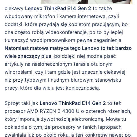
ciekawy
Lenovo ThinkPad E14 Gen 2
to także
wbudowany mikrofon i kamera internetowa, czyli
dodatki, które przydają się kobietom pracującym, bo
one często robią wideokonferencje, po to by lepiej
tłumaczyć współpracownikom pewne zagadnienia.
Natomiast matowa matryca tego Lenovo to też bardzo
wiele znaczący plus
, bo dzięki niej można pisać
artykuły na nasłonecznionym tarasie otulonym
winoroślami, czyli tam gdzie jest znacznie ciekawiej
niż przy typowym i nudnym biurowym stanowisku
pracy, które dla wielu jest koniecznością.
Sprzęt taki jak
Lenovo ThinkPad E14 Gen 2
to też
procesor AMD RYZEN 3 4300 U o czterech rdzeniach,
który imponuje żywotnością elektroniczną. Mowa tu
dokładnie o tym, że procesory w tanich laptopach
zwalniają już po około roku, a ten konkretny nawet po