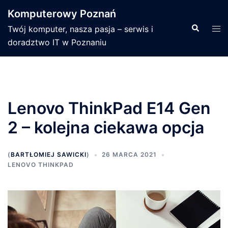
Przejdź
Komputerowy Poznań
do
Wyszukiwa
Men
Twój komputer, nasza pasja – serwis i
treści
prze
doradztwo IT w Poznaniu
Lenovo ThinkPad E14 Gen
2 – kolejna ciekawa opcja
(
BARTŁOMIEJ SAWICKI
)
26 MARCA 2021
LENOVO THINKPAD